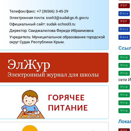
Охрана труда.
PDF
Телефон/факс: +7 (36566) 3-45-29
Медицинское обслуживание.
Docx
Электронная почта: sosh3@sudakgs.rk.gov.ru
Социально-психологическая служба.
PDF
Официальный сайт:
sudak-school3.ru
Аттестация учителей.
Docx
Директор: Саиджалилова Фериде Ибраимовна
Профсоюзная организация.
Учредитель: Муниципальное образование городской
Docx
Независимая оценка качества оказания
округ Судак Республики Крым.
услуг организацией (НОКО).
Ссыл
Контакты.
Http
Http
Http
сети И
Http
Http
Http
Http
Лока
PDF