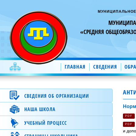
МУНИЦИПАЛЬНОЕ
МУНИЦИПАЛ
«СРЕДНЯЯ ОБЩЕОБРАЗ
ГЛАВНАЯ
СВЕДЕНИЯ
ОБР
АНТ
СВЕДЕНИЯ ОБ ОРГАНИЗАЦИИ
Норм
НАША ШКОЛА
Специальный раздел
PDF
Основные сведения.
О школе.
УЧЕБНЫЙ ПРОЦЕСС
PDF
Структура и органы управления
Новости школы.
и доп
образовательной организацией.
Электронный журнал.