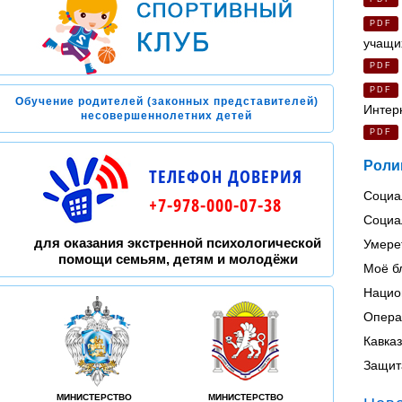
PDF
учащи
PDF
PDF
Обучение родителей (законных представителей)
Интерн
несовершеннолетних детей
PDF
Роли
ТЕЛЕФОН ДОВЕРИЯ
Социа
+7-978-000-07-38
Социа
для оказания экстренной психологической
Умере
помощи семьям, детям и молодёжи
Моё б
Национ
Опера
Кавказ
Защита
МИНИСТЕРСТВО
МИНИСТЕРСТВО