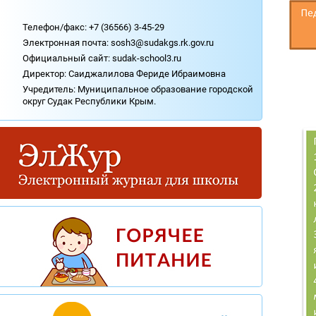
Охрана труда.
Телефон/факс: +7 (36566) 3-45-29
Медицинское обслуживание.
Электронная почта: sosh3@sudakgs.rk.gov.ru
Социально-психологическая служба.
Официальный сайт:
sudak-school3.ru
Аттестация учителей.
Директор: Саиджалилова Фериде Ибраимовна
Профсоюзная организация.
Учредитель: Муниципальное образование городской
Независимая оценка качества оказания
округ Судак Республики Крым.
услуг организацией (НОКО).
Контакты.