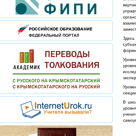
верти
управ
орган
взаим
замес
Здесь
субъе
форми
Урове
уровн
иссле
экспе
Урове
секции
В шко
уровн
учени
самоу