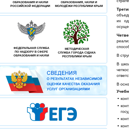
страте
ОБРАЗОВАНИЯ И НАУКИ
ОБРАЗОВАНИЯ, НАУКИ И
РОССИЙСКОЙ ФЕДЕРАЦИИ
МОЛОДЁЖИ РЕСПУБЛИКИ КРЫМ
Трет
объед
их од
осуще
Четв
реали
способ
ФЕДЕРАЛЬНАЯ СЛУЖБА
МЕТОДИЧЕСКАЯ
ПО НАДЗОРУ В СФЕРЕ
СЛУЖБА ГОРОДА СУДАКА
В стр
ОБРАЗОВАНИЯ И НАУКИ
РЕСПУБЛИКИ КРЫМ
В шко
четко
ответс
В осн
Учебн
кон
кон
госу
кон
кон