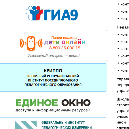
конт
конт
конт
Педаг
кон
кон
кон
кон
конт
кон
Управ
перер
управ
Школа
строи
управ
элеме
иной 
сложи