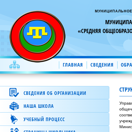
МУНИЦИПАЛЬНОЕ
МУНИЦИПАЛ
«СРЕДНЯЯ ОБЩЕОБРАЗ
ГЛАВНАЯ
СВЕДЕНИЯ
ОБР
СТРУ
СВЕДЕНИЯ ОБ ОРГАНИЗАЦИИ
Управ
НАША ШКОЛА
Специальный раздел
общеч
соотв
Основные сведения.
О школе.
УЧЕБНЫЙ ПРОЦЕСС
учреж
Структура и органы управления
Новости школы.
Минис
образовательной организацией.
Электронный журнал.