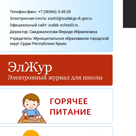
Охрана труда.
Телефон/факс: +7 (36566) 3-45-29
Медицинское обслуживание.
Электронная почта: sosh3@sudakgs.rk.gov.ru
Социально-психологическая служба.
Официальный сайт:
sudak-school3.ru
Аттестация учителей.
Директор: Саиджалилова Фериде Ибраимовна
Профсоюзная организация.
Учредитель: Муниципальное образование городской
Независимая оценка качества оказания
округ Судак Республики Крым.
услуг организацией (НОКО).
Контакты.