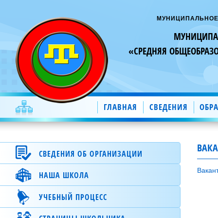
МУНИЦИПАЛЬНОЕ
МУНИЦИПАЛ
«СРЕДНЯЯ ОБЩЕОБРАЗ
ГЛАВНАЯ
СВЕДЕНИЯ
ОБР
ВАКА
СВЕДЕНИЯ ОБ ОРГАНИЗАЦИИ
Вакан
НАША ШКОЛА
Специальный раздел
Основные сведения.
О школе.
УЧЕБНЫЙ ПРОЦЕСС
Структура и органы управления
Новости школы.
образовательной организацией.
Электронный журнал.