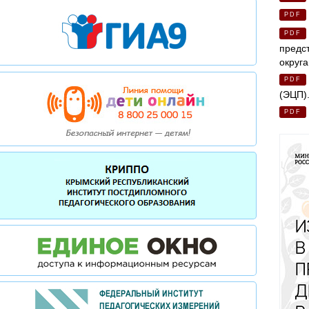
PDF
PDF
предс
округа
PDF
(ЭЦП)
PDF