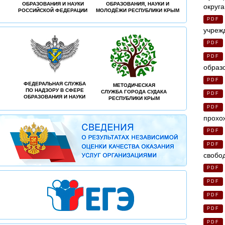
ОБРАЗОВАНИЯ И НАУКИ
ОБРАЗОВАНИЯ, НАУКИ И
округ
РОССИЙСКОЙ ФЕДЕРАЦИИ
МОЛОДЁЖИ РЕСПУБЛИКИ КРЫМ
PDF
учреж
PDF
PDF
образо
PDF
ФЕДЕРАЛЬНАЯ СЛУЖБА
МЕТОДИЧЕСКАЯ
ПО НАДЗОРУ В СФЕРЕ
СЛУЖБА ГОРОДА СУДАКА
PDF
ОБРАЗОВАНИЯ И НАУКИ
РЕСПУБЛИКИ КРЫМ
PDF
прохо
PDF
PDF
свобо
PDF
PDF
PDF
PDF
PDF