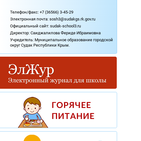
Охрана труда.
Телефон/факс: +7 (36566) 3-45-29
Медицинское обслуживание.
Электронная почта: sosh3@sudakgs.rk.gov.ru
Социально-психологическая служба.
Официальный сайт:
sudak-school3.ru
Аттестация учителей.
Директор: Саиджалилова Фериде Ибраимовна
Профсоюзная организация.
Учредитель: Муниципальное образование городской
Независимая оценка качества оказания
округ Судак Республики Крым.
услуг организацией (НОКО).
Контакты.